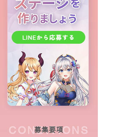
LINEから応募する
CONDITIONS
募集要項