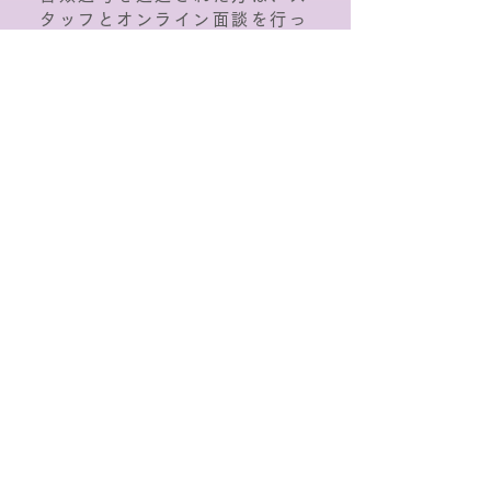
タッフとオンライン面談を行っ
ていただきます。
※顔出しは不要
です。
04
所属
合格者は契約を結んだ上で正式
に所属になり、デビューに向け
ての準備を進めていきます。