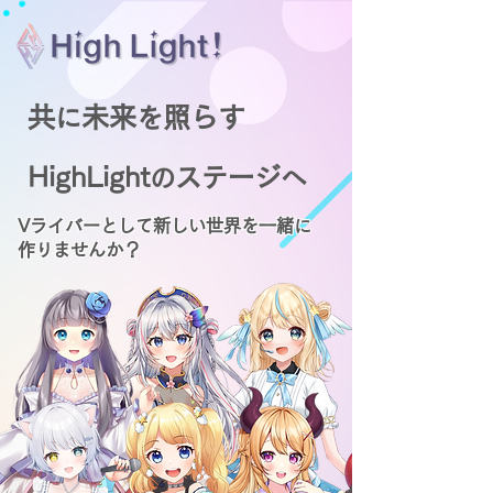
共
未来
照らす
に
を
HighLight
ステージ
の
へ
Vライバーとして新しい世界を一緒に
作りませんか？