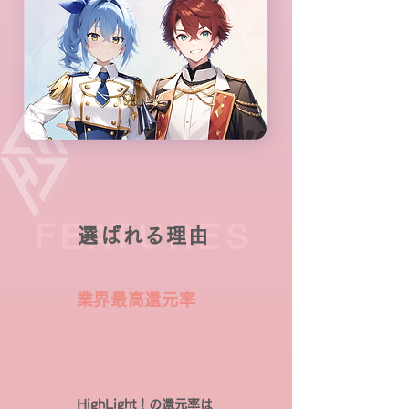
FEATURES
選ばれる理由
​業界最高還元率
HighLight！の還元率は