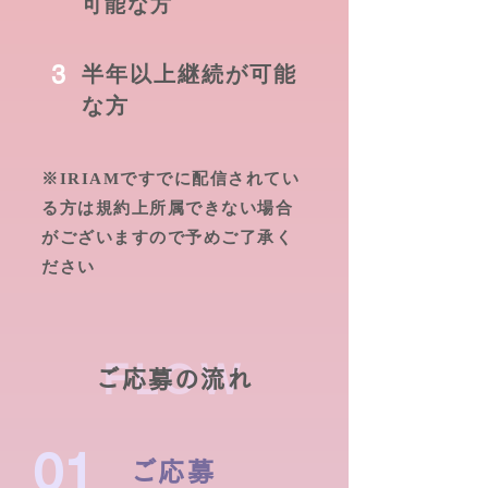
可能な方
3
半年以上継続が可能
な方
※IRIAMですでに配信されてい
る方は規約上所属できない場合
がございますので予めご了承く
ださい
FLOW
ご応募の流れ
01
ご応募