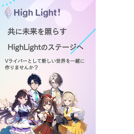
共
未来
照らす
に
を
HighLight
ステージ
の
へ
Vライバーとして新しい世界を一緒に
作りませんか？