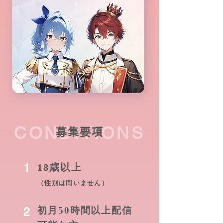
CONDITIONS
募集要項
1
18歳以上
（性別は問いません）
2
初月50時間以上配信