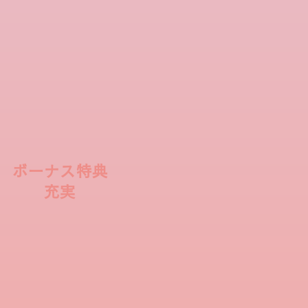
S
ボーナス特典
充実