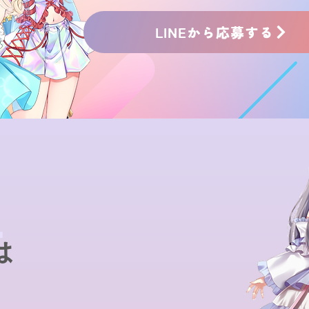
LINEから応募する
T
は