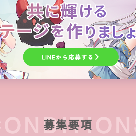
LINEから応募する
CONDITION
募集要項