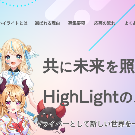
ハイライトとは
選ばれる理由
募集要項
応募の流れ
よく
共
未来
照
に
を
HighLight
の
Vライバーとして新しい世界を