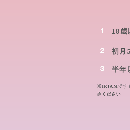
1
18
2
初月
3
半年
※IRIAMで
承ください