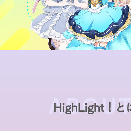
ABOU
HighLight！と