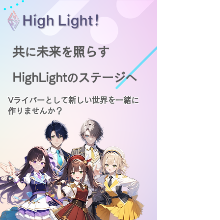
共
未来
照らす
に
を
HighLight
ステージ
の
へ
Vライバーとして新しい世界を一緒に
作りませんか？