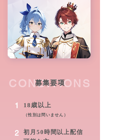
CONDITIONS
募集要項
1
18歳以上
（性別は問いません）
2
初月50時間以上配信