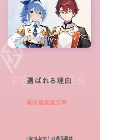
FEATURES
選ばれる理由
​業界最高還元率
HighLight！の還元率は