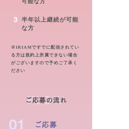
可能な方
3
半年以上継続が可能
な方
※IRIAMですでに配信されてい
る方は規約上所属できない場合
がございますので予めご了承く
ださい
FLOW
ご応募の流れ
01
ご応募