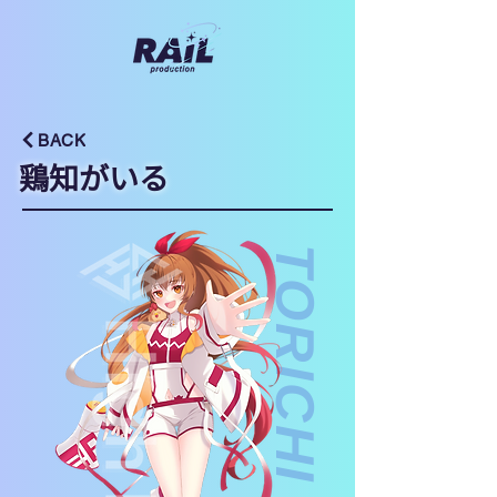
BACK
鶏知がいる
TORICHI GAIRU