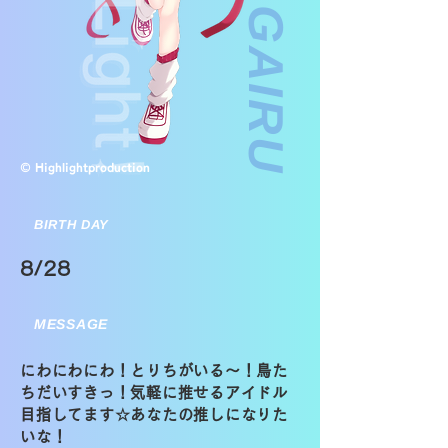
© Highlightproduction
BIRTH DAY
8/28
MESSAGE
にわにわにわ！とりちがいる〜！鳥た
ちだいすきっ！気軽に推せるアイドル
目指してます‪☆あなたの推しになりた
いな！