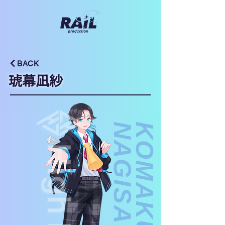
BACK
琥幕凪紗
A
K
O
M
A
K
U
N
A
G
I
S