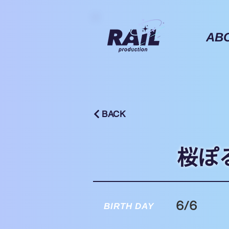
AB
BACK
桜ぽ
6/6
BIRTH DAY