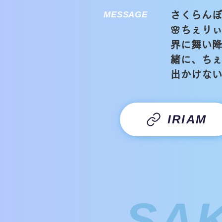
MESSAGE
さくらん
🌸ちぇり
界に舞い降
緒に、ち
出かけな
IRIAM
SA