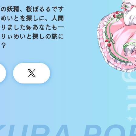
ぼの妖精、桜ぽるるです
ぃめいとを探しに、人間
りました💫あなたも一
ぇりぃめいと探しの旅に
い？
KURA PO