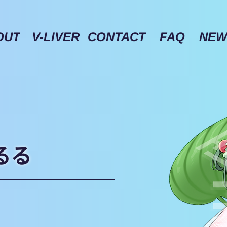
OUT
V-LIVER
CONTACT
FAQ
NEW
るる