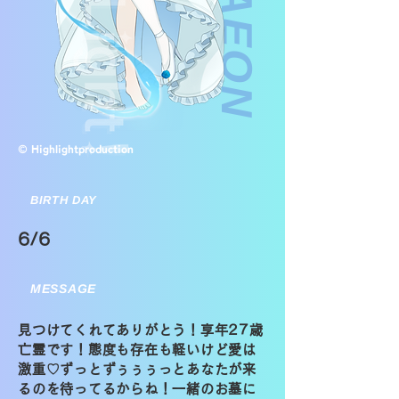
© Highlightproduction
BIRTH DAY
6/6
MESSAGE
見つけてくれてありがとう！享年27歳
亡霊です！態度も存在も軽いけど愛は
激重♡ずっとずぅぅぅっとあなたが来
るのを待ってるからね！一緒のお墓に