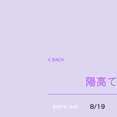
BACK
陽高
8/19
BIRTH DAY