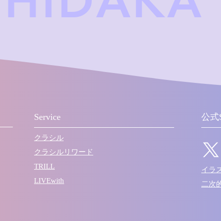
HIDAKA
Service
公式
クラシル
クラシルリワード
TRILL
​イ
LIVEwith
​二