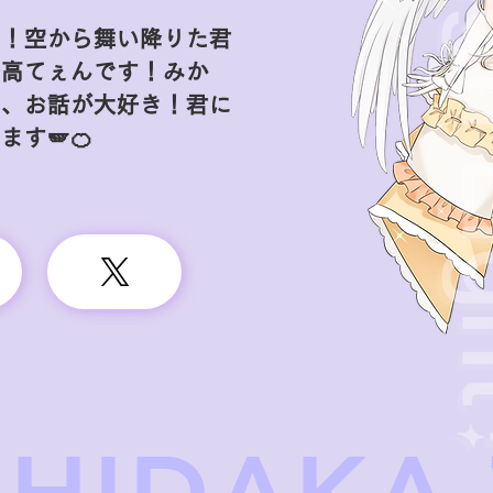
〜！空から舞い降りた君
陽高てぇんです！みか
メ、お話が大好き！君に
す🪽‪🍊