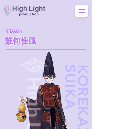
BACK
誰何惟風
A
K
O
R
E
K
A
Z
E
S
U
I
K