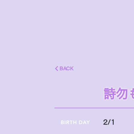
BACK
詩勿
2/1
BIRTH DAY