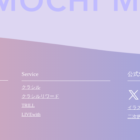
IMOCHI 
Service
公式
クラシル
クラシルリワード
TRILL
​イ
LIVEwith
​二