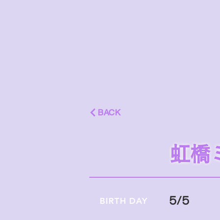
BACK
虹橋
5/5
BIRTH DAY