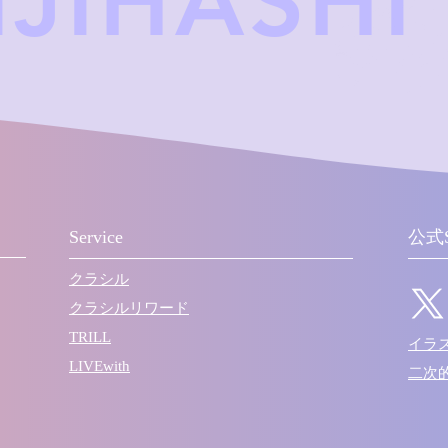
IJIHASHI
Service
公式
クラシル
クラシルリワード
TRILL
​イ
LIVEwith
​二