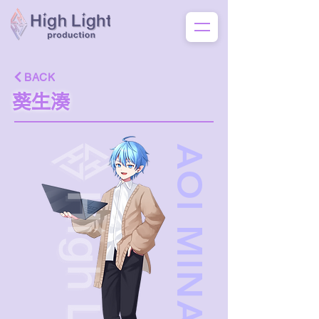
BACK
葵生湊
AOI MINATO