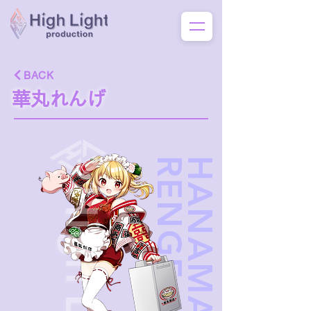
BACK
華丸れんげ
E
H
A
N
A
M
A
R
U
R
E
N
G