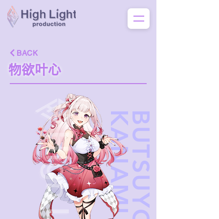
BACK
物欲叶心
I
B
U
T
S
U
Y
O
K
U
K
A
N
A
M