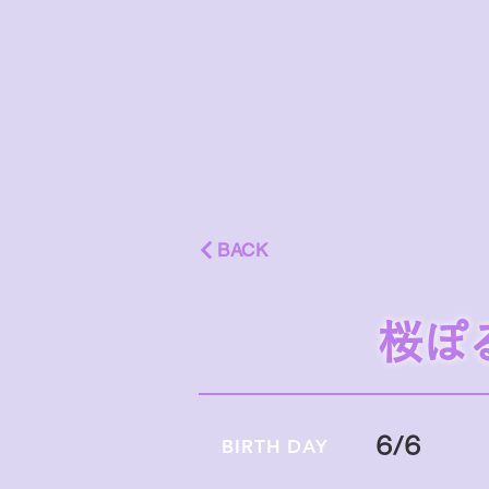
BACK
桜ぽ
6/6
BIRTH DAY