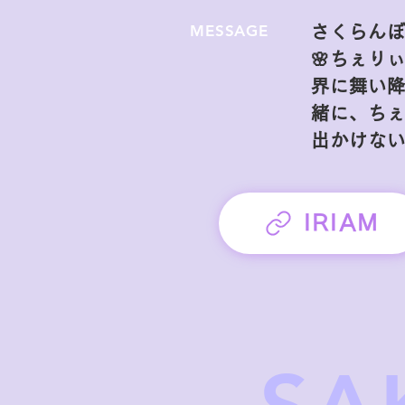
MESSAGE
さくらん
🌸ちぇり
界に舞い降
緒に、ち
出かけな
IRIAM