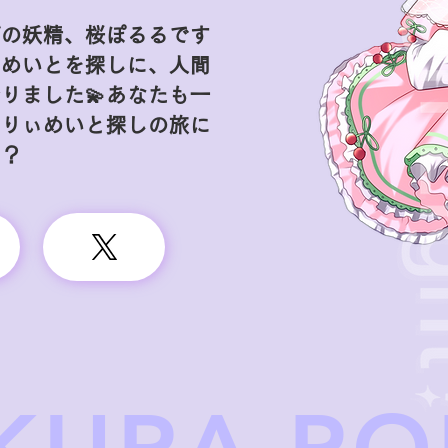
ぼの妖精、桜ぽるるです
ぃめいとを探しに、人間
りました💫あなたも一
ぇりぃめいと探しの旅に
い？