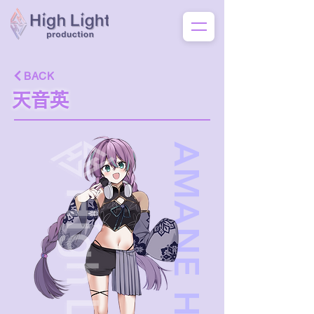
BACK
天音英
AMANE HANA