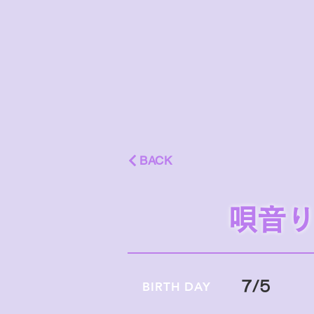
BACK
唄音
7/5
BIRTH DAY