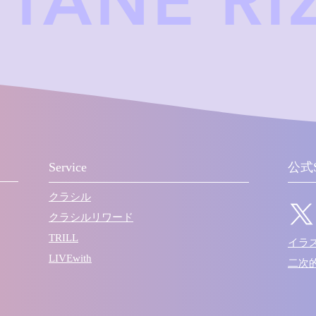
UTANE R
Service
公式
クラシル
クラシルリワード
TRILL
​イ
LIVEwith
​二