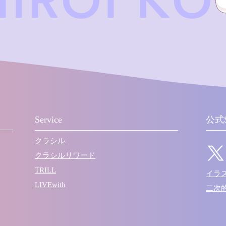
HIROI K
Service
公式
クラシル
クラシルリワード
TRILL
​イ
LIVEwith
​二